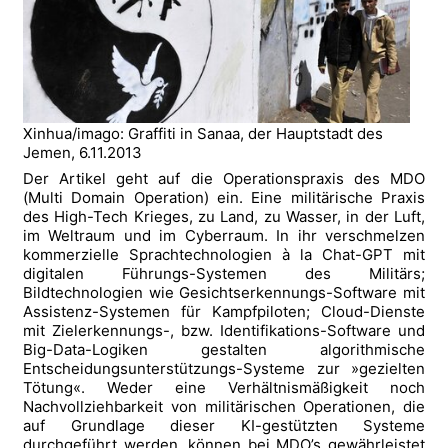
Xinhua/imago: Graffiti in Sanaa, der Hauptstadt des
Jemen, 6.11.2013
Der Artikel geht auf die Operationspraxis des MDO
(Multi Domain Operation) ein. Eine militärische Praxis
des High-Tech Krieges, zu Land, zu Wasser, in der Luft,
im Weltraum und im Cyberraum. In ihr verschmelzen
kommerzielle Sprachtechnologien à la Chat-GPT mit
digitalen Führungs-Systemen des Militärs;
Bildtechnologien wie Gesichtserkennungs-Software mit
Assistenz-Systemen für Kampfpiloten; Cloud-Dienste
mit Zielerkennungs-, bzw. Identifikations-Software und
Big-Data-Logiken gestalten algorithmische
Entscheidungsunterstützungs-Systeme zur »gezielten
Tötung«. Weder eine Verhältnismäßigkeit noch
Nachvollziehbarkeit von militärischen Operationen, die
auf Grundlage dieser KI-gestützten Systeme
durchgeführt werden, können bei MDO’s gewährleistet