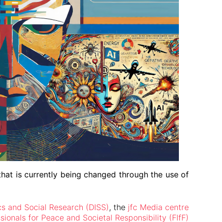
that is currently being changed through the use of
ics and Social Research (DISS)
, the
jfc Media centre
ionals for Peace and Societal Responsibility (FIfF)