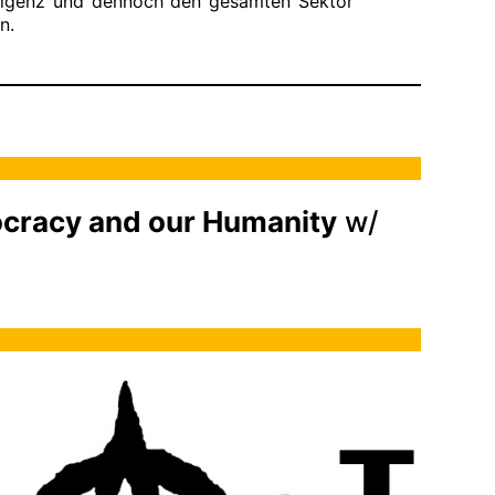
elligenz und dennoch den gesamten Sektor
n.
nocracy and our Humanity
w/