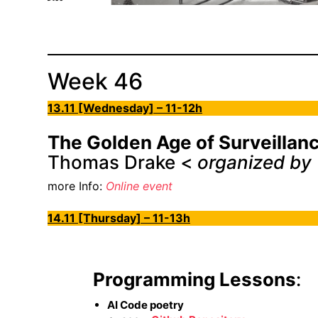
Week 46
13.11 [Wednesday] – 11-12h
The Golden Age of Surveillanc
Thomas Drake <
organized by 
more Info:
Online event
14.11 [Thursday] – 11-13h
Programming Lessons
:
AI Code poetry