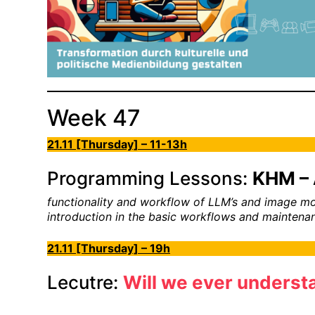
Week 47
21.11 [Thursday] – 11-13h
Programming Lessons:
KHM – 
functionality and workflow of LLM’s and image m
introduction in the basic workflows and maintena
21.11 [Thursday] – 19h
Lecutre:
Will we ever underst