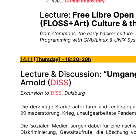
see…
Github Repository
Lecture:
Free Libre Open
(FLOSS+Art) Culture & t
from Commons, the early hacker culture, m
Programming with GNU/Linux & UNIX Sy
14.11 [Thursday] – 18:30-20h
Lecture & Discussion:
“Umgang 
Arnold (
DISS
)
Excursion to
DISS
, Duisburg
Die derzeitige Stärke autoritärer und rechtspop
(Klimazerstörung, Krieg, unaufgearbeitete Pandem
Die ‘sozialen’ Medien sorgen dabei für eine nach
Diskriminierung, Gewaltaufrufe, die Löschung vo