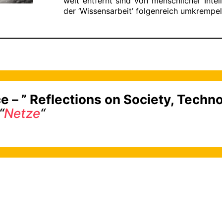
weit entfernt sind von menschlicher Int
der ‘Wissensarbeit’ folgenreich umkrempel
e – ” Reflections on Society, Tech
“
Netze
“