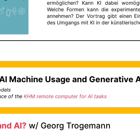
ermöglichen? Kann KI dabei womögli
Welche Formen kann die experimentel
annehmen? Der Vortrag gibt einen Ein
des Umgangs mit KI in der künstlerisch
AI Machine Usage and Generative A
odels
nce of the
KHM remote computer for AI tasks
and AI?
w/ Georg Trogemann