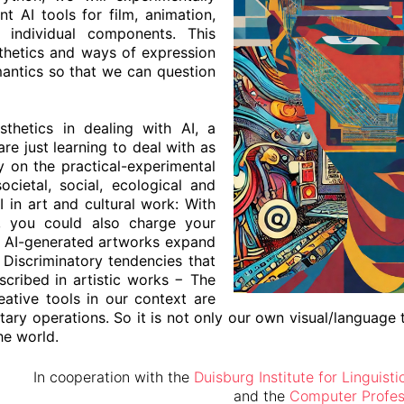
t AI tools for film, animation,
 individual components. This
thetics and ways of expression
mantics so that we can question
hetics in dealing with AI, a
re just learning to deal with as
y on the practical-experimental
ocietal, social, ecological and
 in art and cultural work: With
, you could also charge your
d AI-generated artworks expand
 Discriminatory tendencies that
scribed in artistic works − The
ative tools in our context are
tary operations. So it is not only our own visual/language 
the world.
In cooperation with the
Duisburg Institute for Linguist
and the
Computer Profess