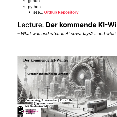
github
python
see…
Github Repository
Lecture:
Der kommende KI-Wi
–
What was and what is AI nowadays? …and what i