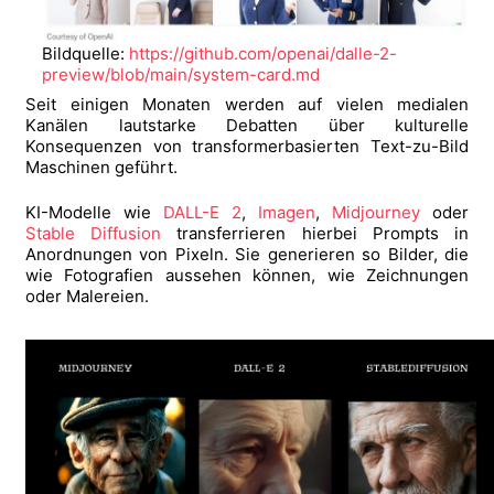
Bildquelle:
https://github.com/openai/dalle-2-
preview/blob/main/system-card.md
Seit einigen Monaten werden auf vielen medialen
Kanälen lautstarke Debatten über kulturelle
Konsequenzen von transformerbasierten Text-zu-Bild
Maschinen geführt.
KI-Modelle wie
DALL-E 2
,
Imagen
,
Midjourney
oder
Stable Diffusion
transferrieren hierbei Prompts in
Anordnungen von Pixeln. Sie generieren so Bilder, die
wie Fotografien aussehen können, wie Zeichnungen
oder Malereien.