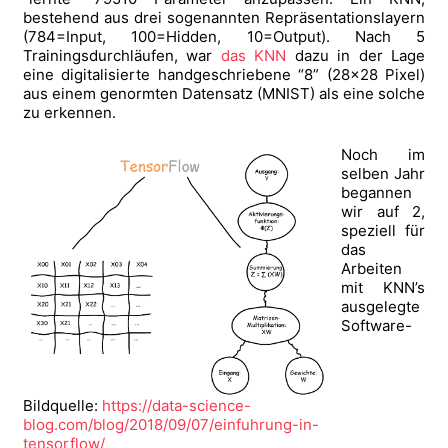
bestehend aus drei sogenannten Repräsentationslayern
(784=Input, 100=Hidden, 10=Output). Nach 5
Trainingsdurchläufen, war
das KNN
dazu in der Lage
eine digitalisierte handgeschriebene “8” (28×28 Pixel)
aus einem genormten Datensatz (MNIST) als eine solche
zu erkennen.
Noch im
selben Jahr
begannen
wir auf 2,
speziell für
das
Arbeiten
mit KNN’s
ausgelegte
Software-
Bildquelle:
https://data-science-
blog.com/blog/2018/09/07/einfuhrung-in-
tensorflow/