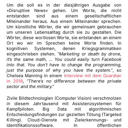
Um die soll es in der diesjährigen Ausgabe von
»Disruptive News« gehen. Um Worte, die nicht
entstanden sind aus einem gesellschaftlichen
Miteinander heraus. Aus einem Miteinander sprechen.
Um künstliche Wörter, die wir gemeinsam gebrauchen
um unseren Lebensalltag durch sie zu gestalten. Die
Wörter, diese wortlosen Worte, sie entstanden an einem
Ort wo wir im Sprechen keine Worte finden. In
kognitiven Systemen, denen Kriegsgrammatiken
eingeschrieben stehen.
“Marketing or death by drone,
it’s the same math, … You could easily turn Facebook
into that. You don’t have to change the programming,
just the purpose of why you have the system.”
, so
Chelsea Manning in einem
Interview mit dem Guardian
in 2018
,
“There’s no difference between the private
sector and the military.”
Zivile Bildtechnologien (Computer Vision) verschmolzen
in diesem Jahrtausend mit Assistenzsystemen für
Kampfpiloten. Big Data mit algorithmischen
Entscheidungsfindungen zur gezielten Tötung (Targeted
Killing). Cloud-Dienste mit Zielerkennungs- und
Identifikationssoftware. In öffentlichen