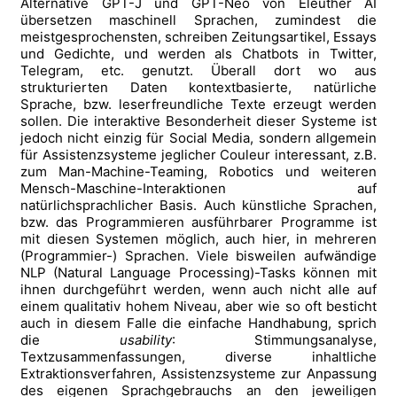
Alternative GPT-J und GPT-Neo von Eleuther AI
übersetzen maschinell Sprachen, zumindest die
meistgesprochensten, schreiben Zeitungsartikel, Essays
und Gedichte, und werden als Chatbots in Twitter,
Telegram, etc. genutzt. Überall dort wo aus
strukturierten Daten kontextbasierte, natürliche
Sprache, bzw. leserfreundliche Texte erzeugt werden
sollen. Die interaktive Besonderheit dieser Systeme ist
jedoch nicht einzig für Social Media, sondern allgemein
für Assistenzsysteme jeglicher Couleur interessant, z.B.
zum Man-Machine-Teaming, Robotics und weiteren
Mensch-Maschine-Interaktionen auf
natürlichsprachlicher Basis. Auch künstliche Sprachen,
bzw. das Programmieren ausführbarer Programme ist
mit diesen Systemen möglich, auch hier, in mehreren
(Programmier-) Sprachen. Viele bisweilen aufwändige
NLP (Natural Language Processing)-Tasks können mit
ihnen durchgeführt werden, wenn auch nicht alle auf
einem qualitativ hohem Niveau, aber wie so oft besticht
auch in diesem Falle die einfache Handhabung, sprich
die
usability
: Stimmungsanalyse,
Textzusammenfassungen, diverse inhaltliche
Extraktionsverfahren, Assistenzsysteme zur Anpassung
des eigenen Sprachgebrauchs an den jeweiligen