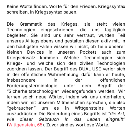
Keine Worte finden. Worte für den Frieden. Kriegssyntax
schreiben. In Kriegssyntax bauen.
Die Grammatik des Krieges, sie steht vielen
Technologien eingeschrieben, die uns tagtäglich
begleiten. Sie sind uns sehr vertraut, wurden Teil
unseres Alltagslebens und gestalten diesen aktiv mit. In
den häufigsten Fällen wissen wir nicht, ob Teile unserer
kleinen Devices in unseren Pockets auch zum
Kriegseinsatz kommen. Welche Technologien sich
Kriegs-, und welche sich den zivilen Technologien
zuordnen lassen. Der Begriff des DUAL USE verlor sich
in der öffentlichen Wahrnehmung, dafür kann er heute,
insbesondere in der öffentlichen
Förderungsterminologie unter dem Begriff der
“
Sicherheitstechnologie
“
wiedergefunden werden. Wir
lernen solch neue Wörter, indem wir uns unterhalten,
indem wir mit unseren Mitmenschen sprechen, sie also
“
gebrauchen
“
um es in Wittgensteins Worten
auszudrücken: Die Bedeutung eines Begriffs ist
“die Art,
wie dieser Gebrauch in das Leben eingreift”
(
Wittgenstein, 6
5
). Zuvor sind es wortlose Worte.