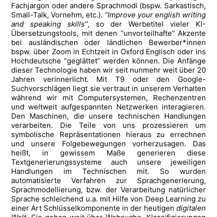
Fachjargon oder andere Sprachmodi (bspw. Sarkastisch,
Small-Talk, Vornehm, etc.).
“Improve your english writing
and speaking skills”
, so der Werbetitel vieler KI-
Übersetzungstools, mit denen “unvorteilhafte” Akzente
bei ausländischen oder ländlichen Bewerber*innen
bspw. über Zoom in Echtzeit in Oxford Englisch oder ins
Hochdeutsche “geglättet” werden können. Die Anfänge
dieser Technologie haben wir seit nunmehr weit über 20
Jahren verinnerlicht. Mit T9 oder den Google-
Suchvorschlägen liegt sie vertraut in unserem Verhalten
während wir mit Computersystemen, Rechenzentren
und weltweit aufgespannten Netzwerken interagieren.
Den Maschinen, die unsere technischen Handlungen
verarbeiten. Die Teile von uns prozessieren um
symbolische Repräsentationen hieraus zu errechnen
und unsere Folgebewegungen vorherzusagen. Das
heißt, in gewissem Maße generieren diese
Textgenerierungssysteme auch unsere jeweiligen
Handlungen im Technischen mit. So wurden
automatisierte Verfahren zur Sprachgenerierung,
Sprachmodellierung, bzw. der Verarbeitung natürlicher
Sprache schleichend u.a. mit Hilfe von Deep Learning zu
einer Art Schlüsselkomponente in der heutigen
digitalen