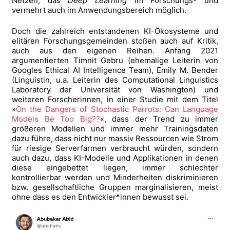
Netzen, das
Deep Learning
im Forschungs- und
vermehrt auch im Anwendungsbereich möglich.
Doch die zahlreich entstandenen KI-Ökosysteme und
elitären Forschungsgemeinden stoßen auch auf Kritik,
auch aus den eigenen Reihen. Anfang 2021
argumentierten Timnit Gebru (ehemalige Leiterin von
Googles Ethical AI Intelligence Team), Emily M. Bender
(Linguistin, u.a. Leiterin des Computational Linguistics
Laboratory der Universität von Washington) und
weiteren Forscherinnen, in einer Studie mit dem Titel
»
On the Dangers of Stochastic Parrots: Can Language
Models Be Too Big??
«, dass der Trend zu immer
größeren Modellen und immer mehr Trainingsdaten
dazu führe, dass nicht nur massiv Ressourcen wie Strom
für riesige Serverfarmen verbraucht würden, sondern
auch dazu, dass KI-Modelle und Applikationen in denen
diese eingebettet liegen, immer schlechter
kontrollierbar werden und Minderheiten diskriminieren
bzw. gesellschaftliche Gruppen marginalisieren, meist
ohne dass es den Entwickler*innen bewusst sei.