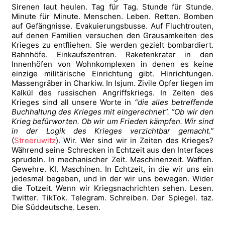
Sirenen laut heulen. Tag für Tag. Stunde für Stunde.
Minute für Minute. Menschen. Leben. Retten. Bomben
auf Gefängnisse. Evakuierungsbusse. Auf Fluchtrouten,
auf denen Familien versuchen den Grausamkeiten des
Krieges zu entfliehen. Sie werden gezielt bombardiert.
Bahnhöfe. Einkaufszentren. Raketenkrater in den
Innenhöfen von Wohnkomplexen in denen es keine
einzige militärische Einrichtung gibt. Hinrichtungen.
Massengräber in Charkiw. In Isjum. Zivile Opfer liegen im
Kalkül des russischen Angriffskriegs. In Zeiten des
Krieges sind all unsere Worte in
“die alles betreffende
Buchhaltung des Krieges mit eingerechnet”. “Ob wir den
Krieg befürworten. Ob wir um Frieden kämpfen. Wir sind
in der Logik des Krieges verzichtbar gemacht.”
(
Streeruwitz
). Wir. Wer sind wir in Zeiten des Krieges?
Während seine Schrecken in Echtzeit aus den Interfaces
sprudeln. In mechanischer Zeit. Maschinenzeit. Waffen.
Gewehre. KI. Maschinen. In Echtzeit, in die wir uns ein
jedesmal begeben, und in der wir uns bewegen. Wider
die Totzeit. Wenn wir Kriegsnachrichten sehen. Lesen.
Twitter. TikTok. Telegram. Schreiben. Der Spiegel. taz.
Die Süddeutsche. Lesen.