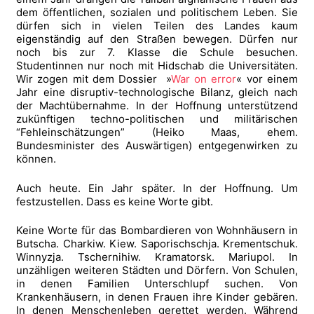
dem öffentlichen, sozialen und politischem Leben. Sie
dürfen sich in vielen Teilen des Landes kaum
eigenständig auf den Straßen bewegen. Dürfen nur
noch bis zur 7. Klasse die Schule besuchen.
Studentinnen nur noch mit Hidschab die Universitäten.
Wir zogen mit dem Dossier »
War on error
« vor einem
Jahr eine disruptiv-technologische Bilanz, gleich nach
der Machtübernahme. In der Hoffnung unterstützend
zukünftigen techno-politischen und militärischen
“Fehleinschätzungen” (Heiko Maas, ehem.
Bundesminister des Auswärtigen) entgegenwirken zu
können.
Auch heute. Ein Jahr später. In der Hoffnung. Um
festzustellen. Dass es keine Worte gibt.
Keine Worte für das Bombardieren von Wohnhäusern in
Butscha. Charkiw. Kiew. Saporischschja. Krementschuk.
Winnyzja. Tschernihiw. Kramatorsk. Mariupol. In
unzähligen weiteren Städten und Dörfern. Von Schulen,
in denen Familien Unterschlupf suchen. Von
Krankenhäusern, in denen Frauen ihre Kinder gebären.
In denen Menschenleben gerettet werden. Während