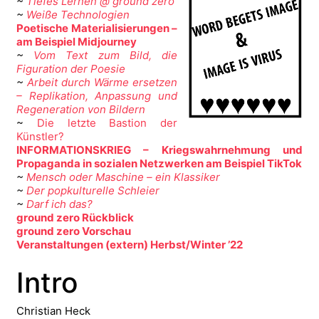
~
Tiefes Lernen @ ground zero
~
Weiße Technologien
Poetische Materialisierungen –
am Beispiel Midjourney
~
Vom Text zum Bild, die
Figuration der Poesie
~
Arbeit durch Wärme ersetzen
– Replikation, Anpassung und
Regeneration von Bildern
~
Die letzte Bastion der
Künstler?
INFORMATIONSKRIEG – Kriegswahrnehmung und
Propaganda in sozialen Netzwerken am Beispiel TikTok
~
Mensch oder Maschine – ein Klassiker
~
Der popkulturelle Schleier
~
Darf ich das?
ground zero Rückblick
ground zero Vorschau
Veranstaltungen (extern) Herbst/Winter ’22
Intro
Christian Heck