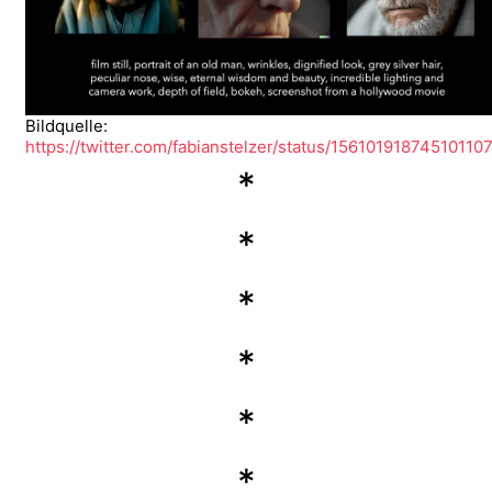
Bildquelle:
https://twitter.com/fabianstelzer/status/15610191874510110
*
*
*
*
*
*