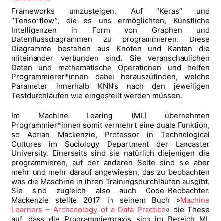
Frameworks umzusteigen. Auf “Keras” und
“Tensorflow”, die es uns ermöglichten, Künstliche
Intelligenzen in Form von Graphen und
Datenflussdiagrammen zu programmieren. Diese
Diagramme bestehen aus Knoten und Kanten die
miteinander verbunden sind. Sie veranschaulichen
Daten und mathematische Operationen und helfen
Programmierer*innen dabei herauszufinden, welche
Parameter innerhalb KNN’s nach den jeweiligen
Testdurchläufen wie eingestellt werden müssen.
Im Machine Learing (ML) übernehmen
Programmier*innen somit vermehrt eine duale Funktion,
so Adrian Mackenzie, Professor in Technological
Cultures im Sociology Department der Lancaster
University. Einerseits sind sie natürlich diejenigen die
programmieren, auf der anderen Seite sind sie aber
mehr und mehr darauf angewiesen, das zu beobachten
was die Maschine in ihren Trainingsdurchläufen ausgibt.
Sie sind zugleich also auch Code-Beobachter.
Mackenzie stellte 2017 in seinem Buch »
Machine
Learners – Archaeology of a Data Practice
« die These
auf, dass die Programmierpraxis sich im Bereich ML