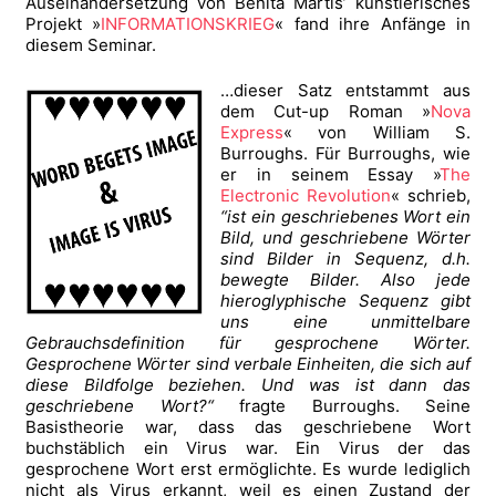
Auseinandersetzung von Benita Martis’ künstlerisches
Projekt »
INFORMATIONSKRIEG
« fand ihre Anfänge in
diesem Seminar.
…dieser Satz entstammt aus
dem Cut-up Roman »
Nova
Express
« von William S.
Burroughs. Für Burroughs, wie
er in seinem Essay »
The
Electronic Revolution
« schrieb,
“ist ein geschriebenes Wort ein
Bild, und geschriebene Wörter
sind Bilder in Sequenz, d.h.
bewegte Bilder. Also jede
hieroglyphische Sequenz gibt
uns eine unmittelbare
Gebrauchsdefinition für gesprochene Wörter.
Gesprochene Wörter sind verbale Einheiten, die sich auf
diese Bildfolge beziehen. Und was ist dann das
geschriebene Wort?“
fragte Burroughs. Seine
Basistheorie war, dass das geschriebene Wort
buchstäblich ein Virus war. Ein Virus der das
gesprochene Wort erst ermöglichte. Es wurde lediglich
nicht als Virus erkannt,
weil es einen Zustand der